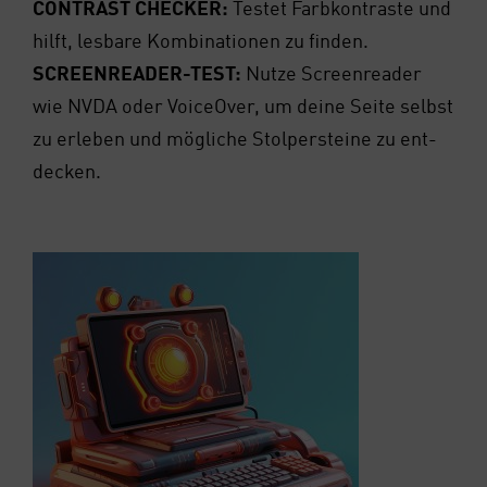
CON­TRAST CHE­CKER:
Tes­tet Farb­kon­tras­te und
hilft, les­ba­re Kom­bi­na­tio­nen zu fin­den.
SCREEN­REA­DER-TEST:
Nut­ze Screen­rea­der
wie NVDA oder Voice­Over, um dei­ne Sei­te selbst
zu erle­ben und mög­li­che Stol­per­stei­ne zu ent­
de­cken.