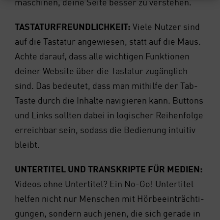
ma­schi­nen, dei­ne Sei­te bes­ser zu ver­ste­hen.
TAS­TA­TUR­FREUND­LICH­KEIT:
Vie­le Nut­zer sind
auf die Tas­ta­tur ange­wie­sen, statt auf die Maus.
Ach­te dar­auf, dass alle wich­ti­gen Funk­tio­nen
dei­ner Web­site über die Tas­ta­tur zugäng­lich
sind. Das bedeu­tet, dass man mit­hil­fe der Tab-
Tas­te durch die Inhal­te navi­gie­ren kann. But­tons
und Links soll­ten dabei in logi­scher Rei­hen­fol­ge
erreich­bar sein, sodass die Bedie­nung intui­tiv
bleibt.
UNTER­TI­TEL UND TRAN­SKRIP­TE FÜR MEDI­EN:
Vide­os ohne Unter­ti­tel? Ein No-Go! Unter­ti­tel
hel­fen nicht nur Men­schen mit Hör­be­ein­träch­ti­
gun­gen, son­dern auch jenen, die sich gera­de in