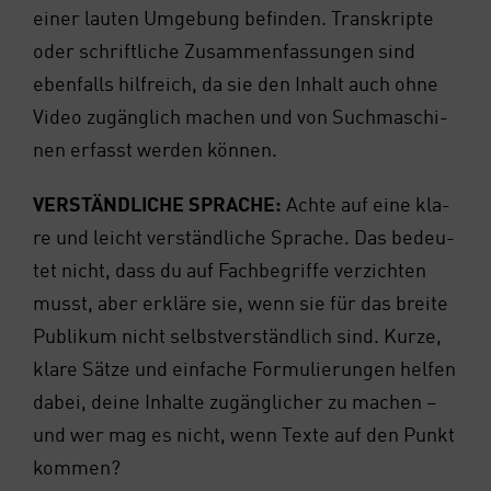
einer lau­ten Umge­bung befin­den. Tran­skrip­te
oder schrift­li­che Zusam­men­fas­sun­gen sind
eben­falls hilf­reich, da sie den Inhalt auch ohne
Video zugäng­lich machen und von Such­ma­schi­
nen erfasst wer­den kön­nen.
VER­STÄND­LI­CHE SPRA­CHE:
Ach­te auf eine kla­
re und leicht ver­ständ­li­che Spra­che. Das bedeu­
tet nicht, dass du auf Fach­be­grif­fe ver­zich­ten
musst, aber erklä­re sie, wenn sie für das brei­te
Publi­kum nicht selbst­ver­ständ­lich sind. Kur­ze,
kla­re Sät­ze und ein­fa­che For­mu­lie­run­gen hel­fen
dabei, dei­ne Inhal­te zugäng­li­cher zu machen –
und wer mag es nicht, wenn Tex­te auf den Punkt
kom­men?