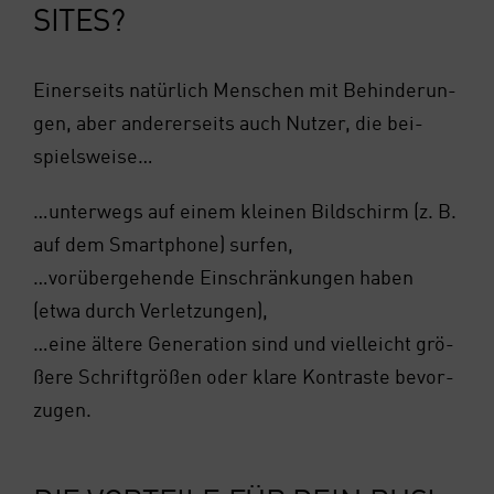
SITES?
Einer­seits natür­lich Men­schen mit Behin­de­run­
gen, aber ande­rer­seits auch Nut­zer, die bei­
spiels­wei­se…
…unter­wegs auf einem klei­nen Bild­schirm (z. B.
auf dem Smart­phone) sur­fen,
…vor­über­ge­hen­de Ein­schrän­kun­gen haben
(etwa durch Ver­let­zun­gen),
…eine älte­re Gene­ra­ti­on sind und viel­leicht grö­
ße­re Schrift­grö­ßen oder kla­re Kon­tras­te bevor­
zu­gen.