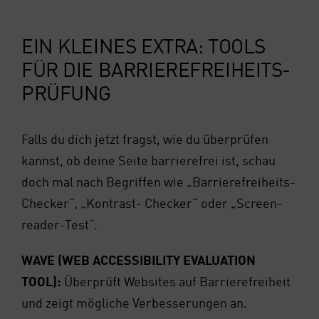
EIN KLEI­NES EXTRA: TOOLS
FÜR DIE BAR­RIE­RE­FREI­HEITS­
PRÜ­FUNG
Falls du dich jetzt fragst, wie du über­prü­fen
kannst, ob dei­ne Sei­te bar­rie­re­frei ist, schau
doch mal nach Begrif­fen wie „Bar­rie­re­frei­heits-
Che­cker“, „Kon­trast- Che­cker“ oder „Screen­
rea­der-Test“.
WAVE (WEB ACCES­SI­BI­LI­TY EVA­LUA­TI­ON
TOOL):
Über­prüft Web­sites auf Bar­rie­re­frei­heit
und zeigt mög­li­che Ver­bes­se­run­gen an.