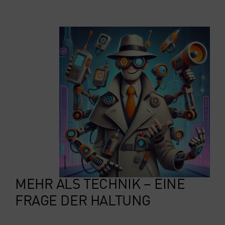
MEHR ALS TECH­NIK – EINE
FRA­GE DER HAL­TUNG