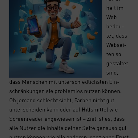
heit im
Web
bedeu­
tet, dass
Web­sei­
ten so
gestal­tet
sind,
dass Men­schen mit unter­schied­lichs­ten Ein­
schrän­kun­gen sie pro­blem­los nut­zen kön­nen.
Ob jemand schlecht sieht, Far­ben nicht gut
unter­schei­den kann oder auf Hilfs­mit­tel wie
Screen­rea­der ange­wie­sen ist – Ziel ist es, dass
alle Nut­zer die Inhal­te dei­ner Sei­te genau­so gut
nut­zen kön­nen wie alle ande­ren, ganz ohne Frust