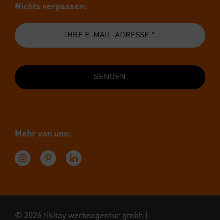
Nichts ver­pas­sen:
SENDEN
Mehr von uns:
© 2026 tiki­tay wer­be­agen­tur gmbh |