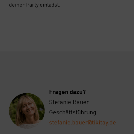
dei­ner Par­ty ein­lädst.
Fra­gen dazu?
Ste­fa­nie Bau­er
Geschäfts­füh­rung
stefanie.bauer@tikitay.de