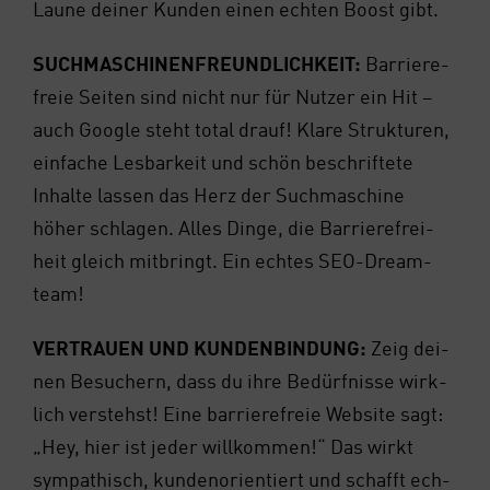
Lau­ne dei­ner Kun­den einen ech­ten Boost gibt.
SUCH­MA­SCHI­NEN­FREUND­LICH­KEIT:
Bar­rie­re­
freie Sei­ten sind nicht nur für Nut­zer ein Hit –
auch Goog­le steht total drauf! Kla­re Struk­tu­ren,
ein­fa­che Les­bar­keit und schön beschrif­te­te
Inhal­te las­sen das Herz der Such­ma­schi­ne
höher schla­gen. Alles Din­ge, die Bar­rie­re­frei­
heit gleich mit­bringt. Ein ech­tes SEO-Dream­
team!
VER­TRAU­EN UND KUN­DEN­BIN­DUNG:
Zeig dei­
nen Besu­chern, dass du ihre Bedürf­nis­se wirk­
lich ver­stehst! Eine bar­rie­re­freie Web­site sagt:
„Hey, hier ist jeder will­kom­men!“ Das wirkt
sym­pa­thisch, kun­den­ori­en­tiert und schafft ech­