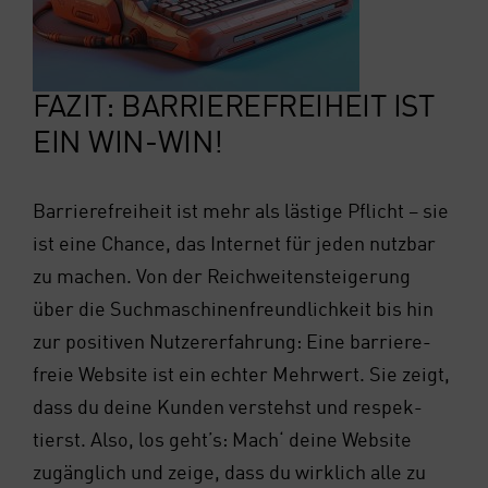
FAZIT: BAR­RIE­RE­FREI­HEIT IST
EIN WIN-WIN!
Bar­rie­re­frei­heit ist mehr als läs­ti­ge Pflicht – sie
ist eine Chan­ce, das Inter­net für jeden nutz­bar
zu machen. Von der Reich­wei­ten­stei­ge­rung
über die Such­ma­schi­nen­freund­lich­keit bis hin
zur posi­ti­ven Nut­zer­er­fah­rung: Eine bar­rie­re­
freie Web­site ist ein ech­ter Mehr­wert. Sie zeigt,
dass du dei­ne Kun­den ver­stehst und respek­
tierst. Also, los geht’s: Mach‘ dei­ne Web­site
zugäng­lich und zei­ge, dass du wirk­lich alle zu