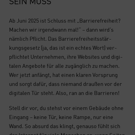
SEIN MUSS
Ab Juni 2025 ist Schluss mit „Bar­rie­re­frei­heit?
Machen wir irgend­wann mal!“ – dann wird’s
näm­lich Pflicht. Das Bar­rie­re­frei­heits­stär­
kungs­ge­setz (ja, das ist ein ech­tes Wort) ver­
pflich­tet Unter­neh­men, ihre Web­sites und digi­
ta­len Ange­bo­te für alle zugäng­lich zu machen.
Wer jetzt anfängt, hat einen kla­ren Vor­sprung
und sorgt dafür, dass nie­mand drau­ßen vor der
digi­ta­len Tür steht. Also, ran an die Bar­rie­ren!
Stell dir vor, du stehst vor einem Gebäu­de ohne
Ein­gang – kei­ne Tür, kei­ne Ram­pe, nur eine
Wand. So absurd das klingt, genau­so fühlt sich