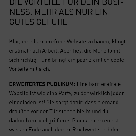
DIE VOR­TEI­LE FÜR DEIN BUSI­
NESS: MEHR ALS NUR EIN
GUTES GEFÜHL
Klar, eine bar­rie­re­freie Web­site zu bau­en, klingt
erst­mal nach Arbeit. Aber hey, die Mühe lohnt
sich rich­tig – und bringt ein paar ziem­lich coo­le
Vor­tei­le mit sich:
ERWEI­TER­TES PUBLI­KUM:
Eine bar­rie­re­freie
Web­site ist wie eine Par­ty, zu der wirk­lich jeder
ein­ge­la­den ist! Sie sorgt dafür, dass nie­mand
drau­ßen vor der Tür ste­hen bleibt und du
dadurch ein viel grö­ße­res Publi­kum erreichst –
was am Ende auch dei­ner Reich­wei­te und der