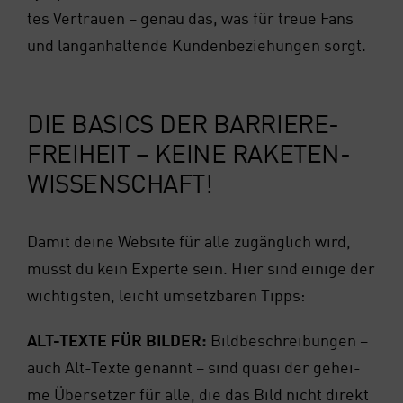
tes Ver­trau­en – genau das, was für treue Fans
und lang­an­hal­ten­de Kun­den­be­zie­hun­gen sorgt.
DIE BASICS DER BAR­RIE­RE­
FREI­HEIT – KEI­NE RAKE­TEN­
WIS­SEN­SCHAFT!
Damit dei­ne Web­site für alle zugäng­lich wird,
musst du kein Exper­te sein. Hier sind eini­ge der
wich­tigs­ten, leicht umsetz­ba­ren Tipps:
ALT-TEX­TE FÜR BIL­DER:
Bild­be­schrei­bun­gen –
auch Alt-Tex­te genannt – sind qua­si der gehei­
me Über­set­zer für alle, die das Bild nicht direkt