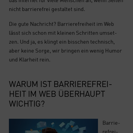
das Inter­net für vie­le Men­schen an, wenn Sei­ten
nicht bar­rie­re­frei gestal­tet sind.
Die gute Nach­richt? Bar­rie­re­frei­heit im Web
lässt sich schon mit klei­nen Schrit­ten umset­
zen. Und ja, es klingt ein biss­chen tech­nisch,
aber kei­ne Sor­ge, wir brin­gen ein wenig Humor
und Klar­heit rein.
WAR­UM IST BAR­RIE­RE­FREI­
HEIT IM WEB ÜBER­HAUPT
WICH­TIG?
Bar­rie­
re­frei­