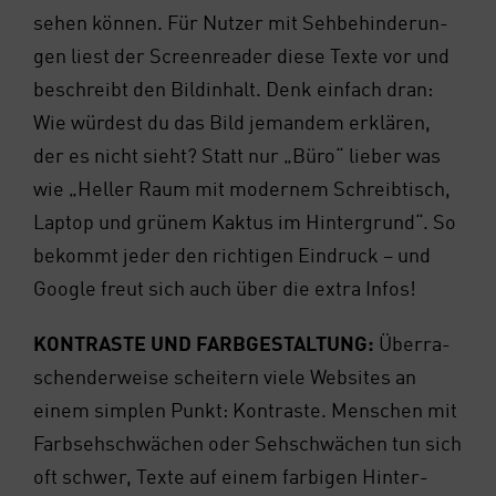
sehen kön­nen. Für Nut­zer mit Seh­be­hin­de­run­
gen liest der Screen­rea­der die­se Tex­te vor und
beschreibt den Bild­in­halt. Denk ein­fach dran:
Wie wür­dest du das Bild jeman­dem erklä­ren,
der es nicht sieht? Statt nur „Büro“ lie­ber was
wie „Hel­ler Raum mit moder­nem Schreib­tisch,
Lap­top und grü­nem Kak­tus im Hin­ter­grund“. So
bekommt jeder den rich­ti­gen Ein­druck – und
Goog­le freut sich auch über die extra Infos!
KON­TRAS­TE UND FARB­GE­STAL­TUNG:
Über­ra­
schen­der­wei­se schei­tern vie­le Web­sites an
einem simp­len Punkt: Kon­tras­te. Men­schen mit
Farb­seh­schwä­chen oder Seh­schwä­chen tun sich
oft schwer, Tex­te auf einem far­bi­gen Hin­ter­