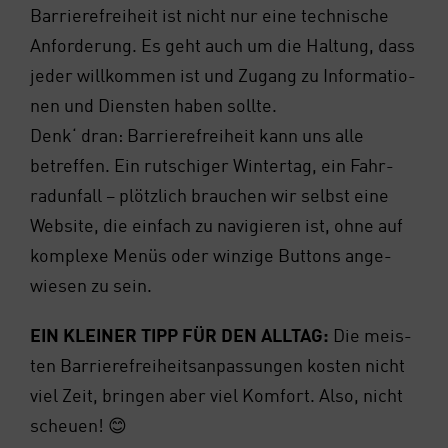
Bar­rie­re­frei­heit ist nicht nur eine tech­ni­sche
Anfor­de­rung. Es geht auch um die Hal­tung, dass
jeder will­kom­men ist und Zugang zu Infor­ma­tio­
nen und Diens­ten haben soll­te.
Denk‘ dran: Bar­rie­re­frei­heit kann uns alle
betref­fen. Ein rut­schi­ger Win­ter­tag, ein Fahr­
rad­un­fall – plötz­lich brau­chen wir selbst eine
Web­site, die ein­fach zu navi­gie­ren ist, ohne auf
kom­ple­xe Menüs oder win­zi­ge But­tons ange­
wie­sen zu sein.
EIN KLEI­NER TIPP FÜR DEN ALL­TAG:
Die meis­
ten Bar­rie­re­frei­heits­an­pas­sun­gen kos­ten nicht
viel Zeit, brin­gen aber viel Kom­fort. Also, nicht
scheu­en! 😊