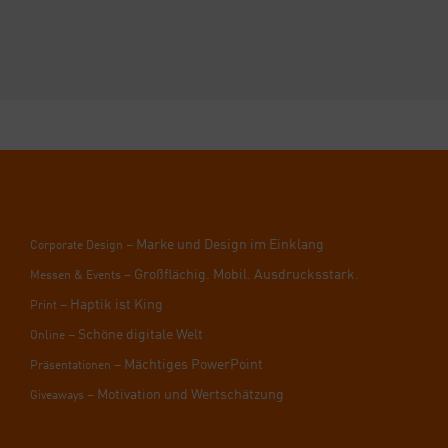
– Mar­ke und Design im Ein­klang
Cor­po­ra­te Design
– Groß­flä­chig. Mobil. Aus­drucks­stark.
Mes­sen & Events
– Hap­tik ist King
Print
– Schö­ne digi­ta­le Welt
Online
– Mäch­ti­ges Power­Point
Prä­sen­ta­tio­nen
– Moti­va­ti­on und Wert­schät­zung
Givea­ways