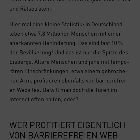
und Rät­sel­ra­ten.
Hier mal eine klei­ne Sta­tis­tik: In Deutsch­land
leben etwa 7,8 Mil­lio­nen Men­schen mit einer
aner­kann­ten Behin­de­rung. Das sind fast 10 %
der Bevöl­ke­rung! Und das ist nur die Spit­ze des
Eis­bergs. Älte­re Men­schen und jene mit tem­po­
rä­ren Ein­schrän­kun­gen, etwa einem gebro­che­
nen Arm, pro­fi­tie­ren eben­falls von bar­rie­re­frei­
en Web­sites. Da will man doch die Türen im
Inter­net offen hal­ten, oder?
WER PRO­FI­TIERT EIGENT­LICH
VON BAR­RIE­RE­FREI­EN WEB­