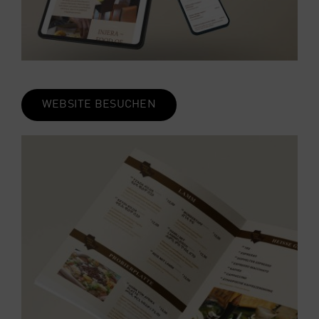
WEB­SITE BESU­CHEN