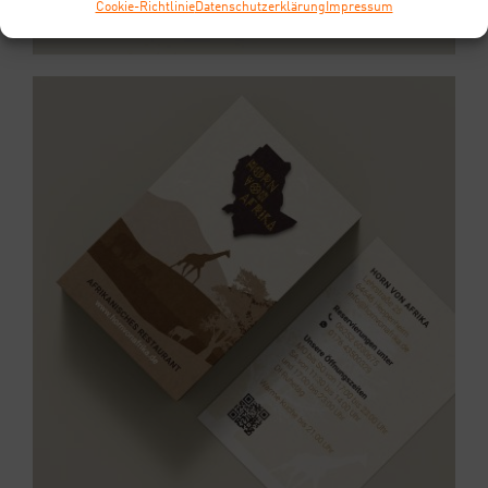
Coo­kie-Richt­li­nie
Daten­schutz­er­klä­rung
Impres­sum