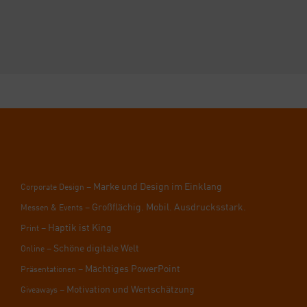
– Mar­ke und Design im Ein­klang
Cor­po­ra­te Design
– Groß­flä­chig. Mobil. Aus­drucks­stark.
Mes­sen & Events
– Hap­tik ist King
Print
– Schö­ne digi­ta­le Welt
Online
– Mäch­ti­ges Power­Point
Prä­sen­ta­tio­nen
– Moti­va­ti­on und Wert­schät­zung
Givea­ways