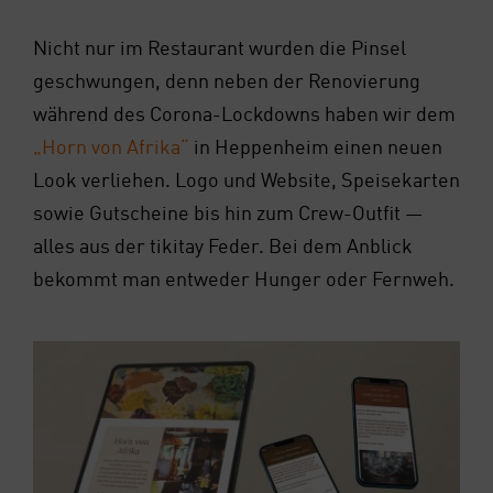
Nicht nur im Restau­rant wur­den die Pin­sel
geschwun­gen, denn neben der Reno­vie­rung
wäh­rend des Coro­na-Lock­downs haben wir dem
„Horn von Afri­ka“
in Hep­pen­heim einen neu­en
Look ver­lie­hen. Logo und Web­site, Spei­se­kar­ten
sowie Gut­schei­ne bis hin zum Crew-Out­fit —
alles aus der tiki­tay Feder. Bei dem Anblick
bekommt man ent­we­der Hun­ger oder Fern­weh.