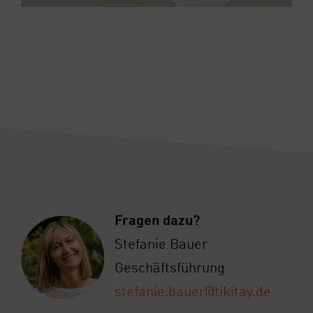
Fra­gen dazu?
Ste­fa­nie Bau­er
Geschäfts­füh­rung
stefanie.bauer@tikitay.de