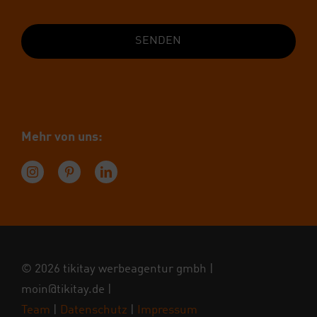
SENDEN
Mehr von uns:
© 2026 tiki­tay wer­be­agen­tur gmbh |
moin@tikitay.de
|
Team
|
Daten­schutz
|
Impres­sum