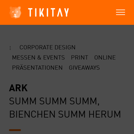
Zum
Inhalt
springen
COR­PO­RA­TE DESIGN
…
MES­SEN & EVENTS
PRINT
ONLINE
PRÄ­SEN­TA­TIO­NEN
GIVEA­WAYS
ARK
SUMM SUMM SUMM,
BIEN­CHEN SUMM HER­UM