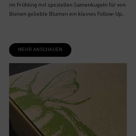
im Früh­ling mit spe­zi­el­len Samen­ku­geln für von
Bie­nen gelieb­te Blu­men ein klei­nes Fol­low-Up.
MEHR ANSCHAU­EN