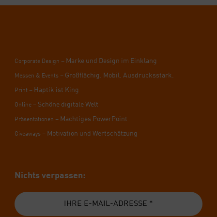
– Mar­ke und Design im Ein­klang
Cor­po­ra­te Design
– Groß­flä­chig. Mobil. Aus­drucks­stark.
Mes­sen & Events
– Hap­tik ist King
Print
– Schö­ne digi­ta­le Welt
Online
– Mäch­ti­ges Power­Point
Prä­sen­ta­tio­nen
– Moti­va­ti­on und Wert­schät­zung
Givea­ways
Nichts ver­pas­sen: