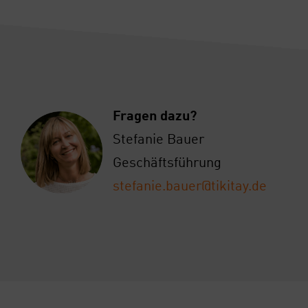
Fra­gen dazu?
Ste­fa­nie Bau­er
Geschäfts­füh­rung
stefanie.bauer@tikitay.de