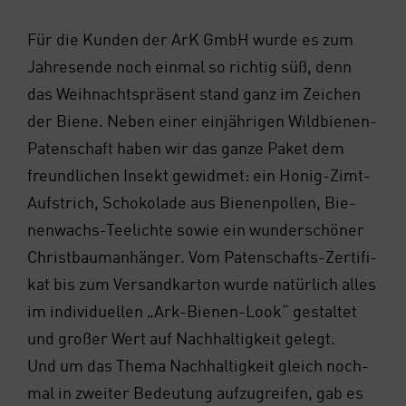
Für die Kun­den der ArK GmbH wur­de es zum
Jah­res­en­de noch ein­mal so rich­tig süß, denn
das Weih­nachts­prä­sent stand ganz im Zei­chen
der Bie­ne. Neben einer ein­jäh­ri­gen Wild­bie­nen-
Paten­schaft haben wir das gan­ze Paket dem
freund­li­chen Insekt gewid­met: ein Honig-Zimt-
Auf­strich, Scho­ko­la­de aus Bie­nen­pol­len, Bie­
nen­wachs-Tee­lich­te sowie ein wun­der­schö­ner
Christ­bau­m­an­hän­ger. Vom Paten­schafts-Zer­ti­fi­
kat bis zum Ver­sand­kar­ton wur­de natür­lich alles
im indi­vi­du­el­len „Ark-Bie­nen-Look“ gestal­tet
und gro­ßer Wert auf Nach­hal­tig­keit gelegt.
Und um das The­ma Nach­hal­tig­keit gleich noch­
mal in zwei­ter Bedeu­tung auf­zu­grei­fen, gab es