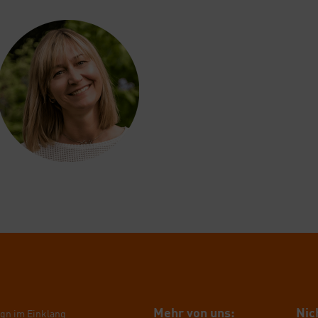
Mehr von uns:
Nich
ign im Ein­klang