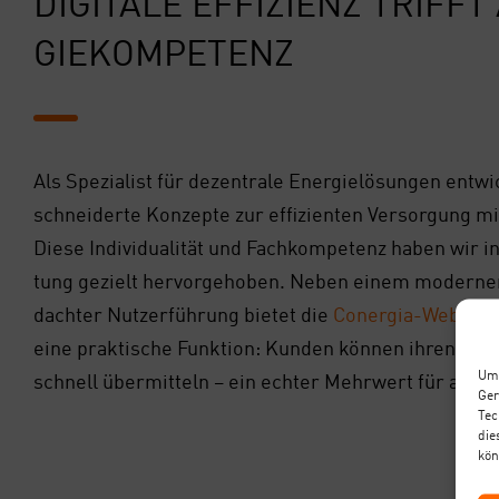
DIGI­TA­LE EFFI­ZI­ENZ TRIFF
GIE­KOM­PE­TENZ
Als Spe­zia­list für dezen­tra­le Ener­gie­lö­sun­gen ent­w
schnei­der­te Kon­zep­te zur effi­zi­en­ten Ver­sor­gung
Die­se Indi­vi­dua­li­tät und Fach­kom­pe­tenz haben wir 
tung gezielt her­vor­ge­ho­ben. Neben einem moder­n
dach­ter Nut­zer­füh­rung bie­tet die
Con­er­gia-Web­site
eine prak­ti­sche Funk­ti­on: Kun­den kön­nen ihren Zäh­
Um 
schnell über­mit­teln – ein ech­ter Mehr­wert für alle Pa
Ger
Tec
die
kön