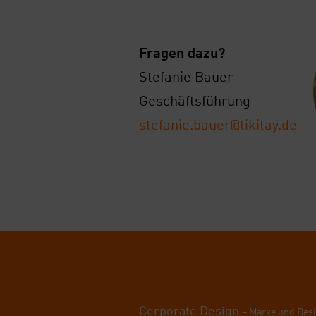
Fra­gen dazu?
Ste­fa­nie Bau­er
Geschäfts­füh­rung
stefanie.bauer@tikitay.de
Cor­po­ra­te Design
– Mar­ke und Des