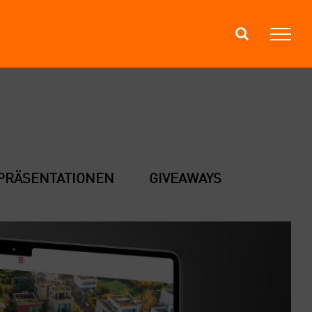
PRÄ­SEN­TA­TIO­NEN
GIVEA­WAYS