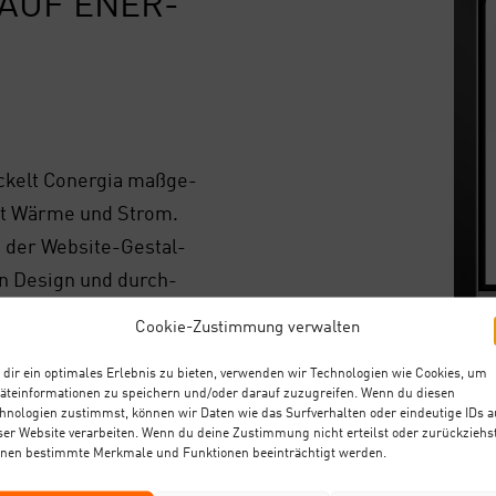
T AUF ENER­
i­ckelt Con­er­gia maß­ge­
 mit Wär­me und Strom.
in der Web­site-Gestal­
en Design und durch­
Cookie-Zustimmung verwalten
ler­stand ein­fach und
dir ein optimales Erlebnis zu bieten, verwenden wir Technologien wie Cookies, um
r­tei­en.
äteinformationen zu speichern und/oder darauf zuzugreifen. Wenn du diesen
hnologien zustimmst, können wir Daten wie das Surfverhalten oder eindeutige IDs a
ser Website verarbeiten. Wenn du deine Zustimmung nicht erteilst oder zurückziehst
nen bestimmte Merkmale und Funktionen beeinträchtigt werden.