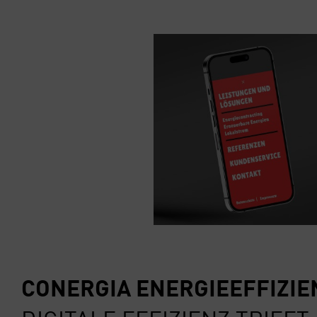
CON­ER­GIA ENER­GIE­EF­FI­ZI