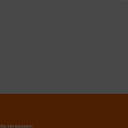
ts ver­pas­sen: