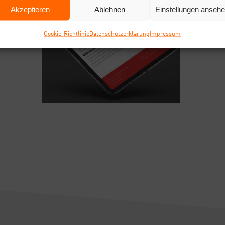
Akzeptieren
Ablehnen
Einstellungen anseh
Coo­kie-Richt­li­nie
Daten­schutz­er­klä­rung
Impres­sum