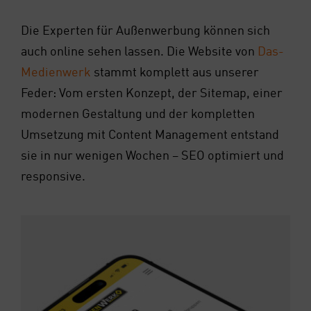
Die Exper­ten für Außen­wer­bung kön­nen sich
auch online sehen las­sen. Die Web­site von
Das­
Me­di­en­werk
stammt kom­plett aus unse­rer
Feder: Vom ers­ten Kon­zept, der Site­map, einer
moder­nen Gestal­tung und der kom­plet­ten
Umset­zung mit Con­tent Manage­ment ent­stand
sie in nur weni­gen Wochen – SEO opti­miert und
respon­si­ve.