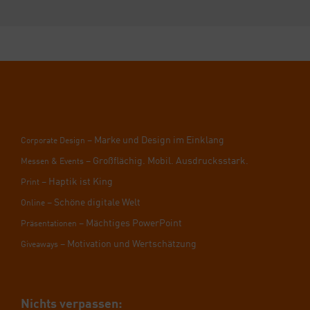
– Mar­ke und Design im Ein­klang
Cor­po­ra­te Design
– Groß­flä­chig. Mobil. Aus­drucks­stark.
Mes­sen & Events
– Hap­tik ist King
Print
– Schö­ne digi­ta­le Welt
Online
– Mäch­ti­ges Power­Point
Prä­sen­ta­tio­nen
– Moti­va­ti­on und Wert­schät­zung
Givea­ways
Nichts ver­pas­sen: