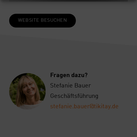
WEB­SITE BESU­CHEN
Fra­gen dazu?
Ste­fa­nie Bau­er
Geschäfts­füh­rung
stefanie.bauer@tikitay.de