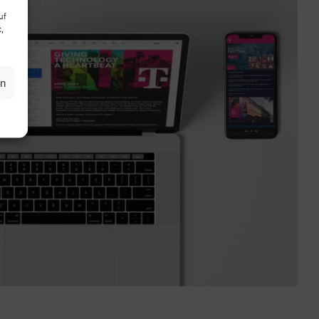
uf
,
en