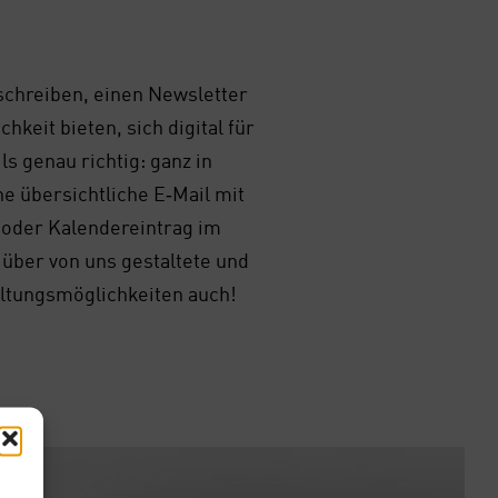
schrei­ben, einen News­let­ter
­keit bie­ten, sich digi­tal für
s genau rich­tig: ganz in
 über­sicht­li­che E‑Mail mit
s oder Kalen­der­ein­trag im
 über von uns gestal­te­te und
l­tungs­mög­lich­kei­ten auch!