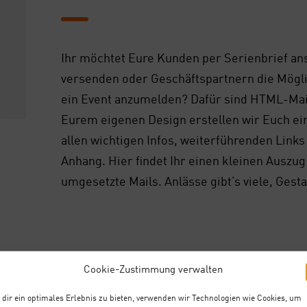
Ihr möch­tet Eure Kun­den per Seri­en­brief an
ver­sen­den oder Geschäfts­part­nern die Mög­lich
ein Event anzu­mel­den? Dafür sind HTML-Mail
Eurem eige­nen Design erstel­len wir Euch eine
allen wich­ti­gen Infos, wei­ter­füh­ren­den Link
Anhang. Hier fin­det Ihr einen klei­nen Aus­zug
umge­setz­te Mails. Anläs­se gibt’s vie­le, Gesta
Cookie-Zustimmung verwalten
dir ein optimales Erlebnis zu bieten, verwenden wir Technologien wie Cookies, um