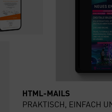
HTML-MAILS
PRAK­TISCH, EIN­FACH