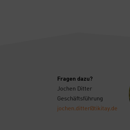
Fra­gen dazu?
Jochen Dit­ter
Geschäfts­füh­rung
jochen.ditter@tikitay.de