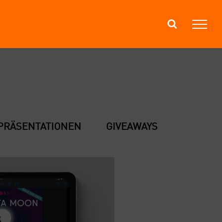
PRÄ­SEN­TA­TIO­NEN
GIVEA­WAYS