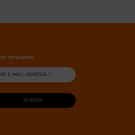
ts ver­pas­sen:
SENDEN