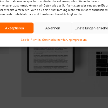
äteinformationen zu speichern und/oder darauf zuzugreifen. Wenn du diesen
hnologien zustimmst, können wir Daten wie das Surfverhalten oder eindeutige IDs a
ser Website verarbeiten. Wenn du deine Zustimmung nicht erteilst oder zurückziehst
nen bestimmte Merkmale und Funktionen beeinträchtigt werden.
Akzeptieren
Ablehnen
Einstellungen anseh
Coo­kie-Richt­li­nie
Daten­schutz­er­klä­rung
Impres­sum