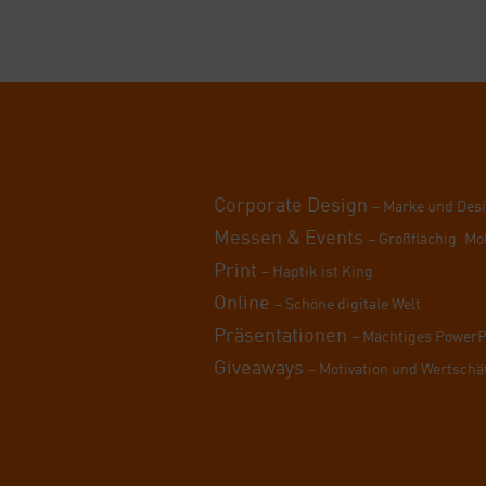
Cor­po­ra­te Design
– Mar­ke und Des
Mes­sen & Events
– Groß­flä­chig. Mo
Print
– Hap­tik ist King
Online
– Schö­ne digi­ta­le Welt
Prä­sen­ta­tio­nen
– Mäch­ti­ges Power­
Givea­ways
– Moti­va­ti­on und Wert­schä