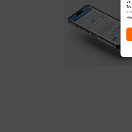
Ger
Tec
die
kön