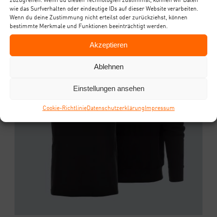
zuzugreifen. Wenn du diesen Technologien zustimmst, können wir Daten
wie das Surfverhalten oder eindeutige IDs auf dieser Website verarbeiten.
Wenn du deine Zustimmung nicht erteilst oder zurückziehst, können
bestimmte Merkmale und Funktionen beeinträchtigt werden.
Akzeptieren
Ablehnen
Einstellungen ansehen
Coo­kie-Richt­li­nie
Daten­schutz­er­klä­rung
Impres­sum