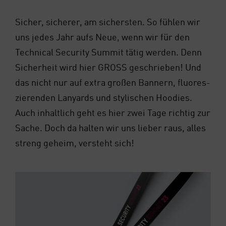
Sicher, siche­rer, am sichers­ten. So füh­len wir
uns jedes Jahr aufs Neue, wenn wir für den
Tech­ni­cal Secu­ri­ty Sum­mit tätig wer­den. Denn
Sicher­heit wird hier GROSS geschrie­ben! Und
das nicht nur auf extra gro­ßen Ban­nern, fluo­res­
zie­ren­den Lan­yards und sty­li­schen Hoo­dies.
Auch inhalt­lich geht es hier zwei Tage rich­tig zur
Sache. Doch da hal­ten wir uns lie­ber raus, alles
streng geheim, ver­steht sich!