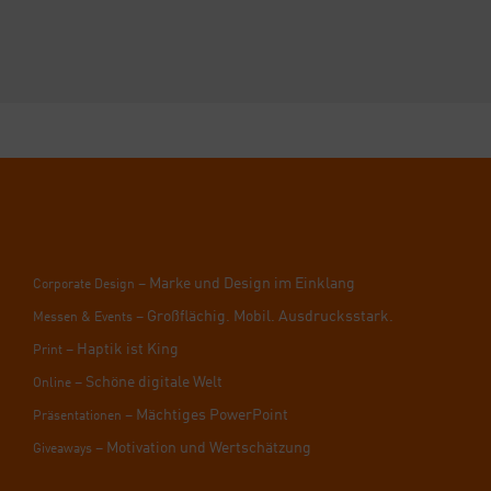
– Mar­ke und Design im Ein­klang
Cor­po­ra­te Design
– Groß­flä­chig. Mobil. Aus­drucks­stark.
Mes­sen & Events
– Hap­tik ist King
Print
– Schö­ne digi­ta­le Welt
Online
– Mäch­ti­ges Power­Point
Prä­sen­ta­tio­nen
– Moti­va­ti­on und Wert­schät­zung
Givea­ways