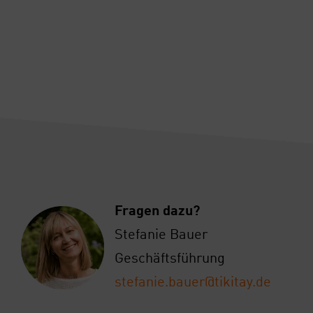
Fra­gen dazu?
Ste­fa­nie Bau­er
Geschäfts­füh­rung
stefanie.bauer@tikitay.de