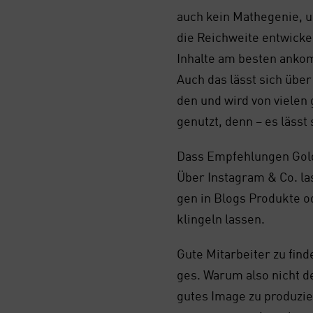
auch kein Mathe­ge­nie, um
die Reich­wei­te ent­wi­c
Inhal­te am bes­ten anko
Auch das lässt sich über 
den und wird von vie­len
genutzt, denn – es lässt s
Dass Emp­feh­lun­gen Gol
Über Insta­gram & Co. las­
gen in Blogs Pro­duk­te od
klin­geln las­sen.
Gute Mit­ar­bei­ter zu fin
ges. War­um also nicht den
gutes Image zu pro­du­zie­r