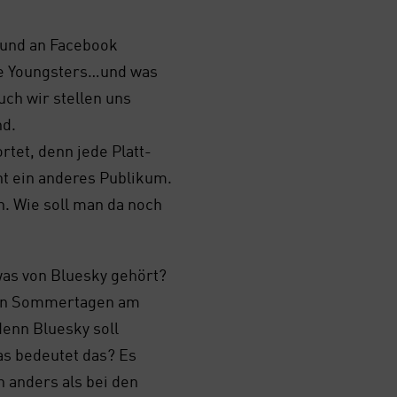
 und an Face­book
r die Youngsters…und was
uch wir stel­len uns
nd.
or­tet, denn jede Platt­
cht ein ande­res Publi­kum.
n. Wie soll man da noch
as von Blues­ky gehört?
an Som­mer­ta­gen am
 denn Blues­ky soll
Was bedeu­tet das? Es
nn anders als bei den