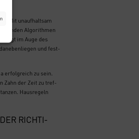
deen.
en
en. Mit unauf­halt­sam
ndern­den Algo­rith­men
Das liegt im Auge des
dane­ben­lie­gen und fest­
 erfolg­reich zu sein.
 Zahn der Zeit zu tref­
 tan­zen. Haus­re­geln
DER RICH­TI­