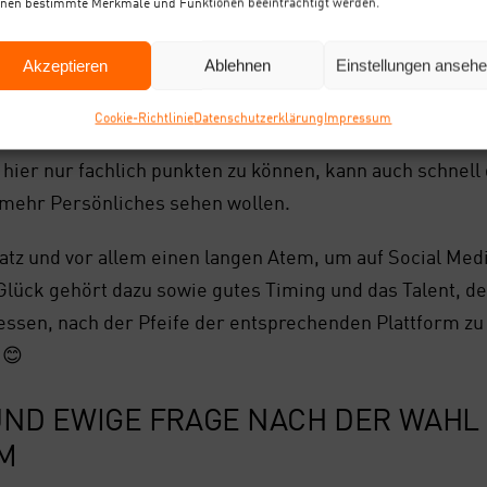
nen bestimmte Merkmale und Funktionen beeinträchtigt werden.
s­te aus und er ver­sack­te im Loch der aus­ge­gan­ge­nen I
Akzeptieren
Ablehnen
Einstellungen anseh
ss gute Inhal­te bie­ten. Der Leser will unter­hal­ten wer­d
n Social Media, immer neu­en For­ma­ten und sich end­los ä
Coo­kie-Richt­li­nie
Daten­schutz­er­klä­rung
Impres­sum
bso­lu­ten Mehr­wert her­vor­zu­he­ben. Wie der aus­sieht? 
hier nur fach­lich punk­ten zu kön­nen, kann auch schnell 
 mehr Per­sön­li­ches sehen wol­len.
satz und vor allem einen lan­gen Atem, um auf Social Media
 Glück gehört dazu sowie gutes Timing und das Talent, den
ges­sen, nach der Pfei­fe der ent­spre­chen­den Platt­form zu
 😊
 UND EWI­GE FRA­GE NACH DER WAHL 
RM