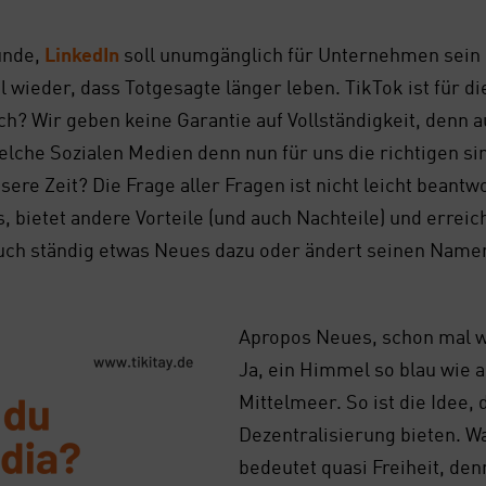
un­de,
Lin­ke­dIn
soll unum­gäng­lich für Unter­neh­men sein
l wie­der, dass Tot­ge­sag­te län­ger leben. Tik­Tok ist fü
ch? Wir geben kei­ne Garan­tie auf Voll­stän­dig­keit, denn a
el­che Sozia­len Medi­en denn nun für uns die rich­ti­gen si
se­re Zeit? Die Fra­ge aller Fra­gen ist nicht leicht beant­w
, bie­tet ande­re Vor­tei­le (und auch Nach­tei­le) und errei
ch stän­dig etwas Neu­es dazu oder ändert sei­nen Name
Apro­pos Neu­es, schon mal w
Ja, ein Him­mel so blau wie 
Mit­tel­meer. So ist die Idee,
Dezen­tra­li­sie­rung bie­ten. 
bedeu­tet qua­si Frei­heit, de