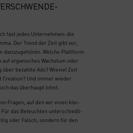
VER­SCHWEN­DE­
ch fast jedes Unter­neh­men: die
em­ma. Der Trend der Zeit gibt vor,
 dazu­zu­ge­hö­ren. Wel­che Platt­form
ich auf orga­ni­sches Wachs­tum oder
 über bezahl­te Ads? Wie­viel Zeit
ent Crea­ti­on? Und immer wie­der
sich das über­haupt lohnt.
 von Fra­gen, auf den wir einen klei­
 Für das Beleuch­ten unter­schied­li­
h­tig oder Falsch, son­dern für den