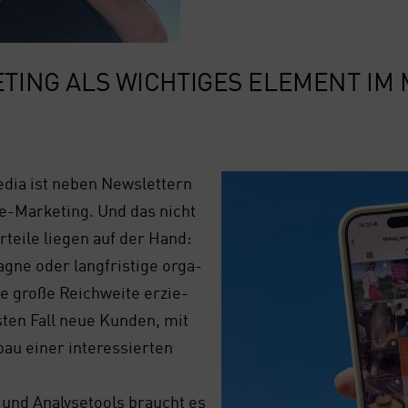
TING ALS WICH­TI­GES ELE­MENT IM 
edia ist neben News­let­tern
e-Mar­ke­ting. Und das nicht
tei­le lie­gen auf der Hand:
gne oder lang­fris­ti­ge orga­
ne gro­ße Reich­wei­te erzie­
­ten Fall neue Kun­den, mit
au einer inter­es­sier­ten
- und Ana­ly­se­tools braucht es