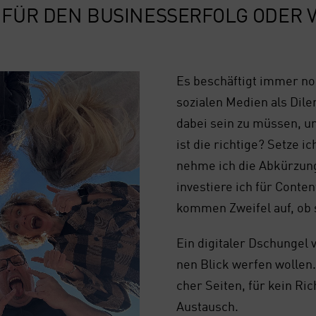
 FÜR DEN BUSI­NESS­ER­FOLG ODER 
Es beschäf­tigt immer no
sozia­len Medi­en als Dil
dabei sein zu müs­sen, um
ist die rich­ti­ge? Set­ze 
neh­me ich die Abkür­zung
inves­tie­re ich für Con­t
kom­men Zwei­fel auf, ob 
Ein digi­ta­ler Dschun­gel
nen Blick wer­fen wol­len.
cher Sei­ten, für kein Ric
Aus­tausch.