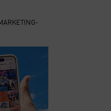
MAR­KE­TING-