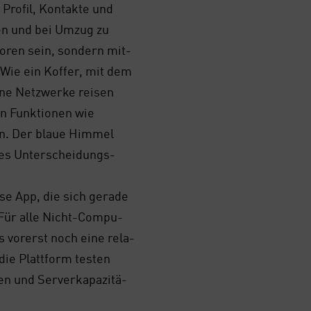
 Pro­fil, Kon­tak­te und
den und bei Umzug zu
lo­ren sein, son­dern mit­
Wie ein Kof­fer, mit dem
­ne Netz­wer­ke rei­sen
n Funk­tio­nen wie
len. Der blaue Him­mel
hes Unter­schei­dungs­
­se App, die sich gera­de
 Für alle Nicht-Com­pu­
s vor­erst noch eine rela­
die Platt­form tes­ten
 und Ser­ver­ka­pa­zi­tä­