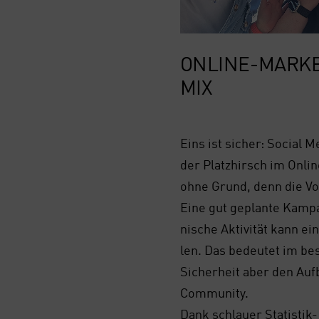
ONLINE-MAR­KE­
MIX
Eins ist sicher: Social M
der Platz­hirsch im Onlin
ohne Grund, denn die Vor­
Eine gut geplan­te Kam­pa­
ni­sche Akti­vi­tät kann ei
len. Das bedeu­tet im bes
Sicher­heit aber den Auf­b
Com­mu­ni­ty.
Dank schlau­er Sta­tis­tik