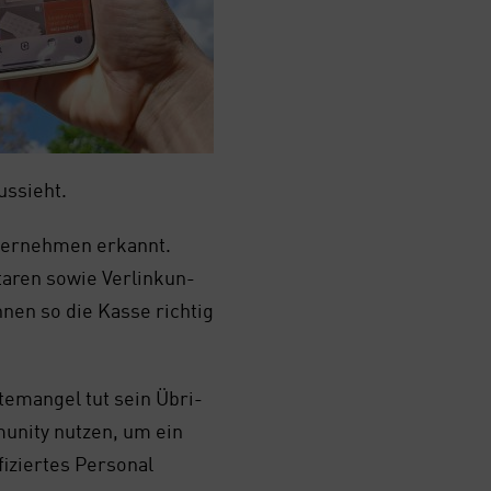
us­sieht.
ter­neh­men erkannt.
a­ren sowie Ver­lin­kun­
nen so die Kas­se rich­tig
­te­man­gel tut sein Übri­
u­ni­ty nut­zen, um ein
­zier­tes Per­so­nal