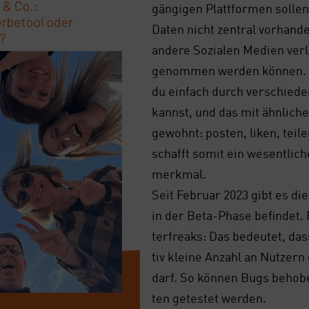
gän­gi­gen Platt­for­men sol­len
Daten nicht zen­tral vor­han­
ande­re Sozia­len Medi­en ver­
ge­nom­men wer­den kön­nen. 
du ein­fach durch ver­schie­de
kannst, und das mit ähn­li­che
gewohnt: pos­ten, liken, tei­
schafft somit ein wesent­li­c
merk­mal.
Seit Febru­ar 2023 gibt es die
in der Beta-Pha­se befin­det.
ter­freaks: Das bedeu­tet, das
tiv klei­ne Anzahl an Nut­zern 
darf. So kön­nen Bugs beho­ben
ten getes­tet wer­den.