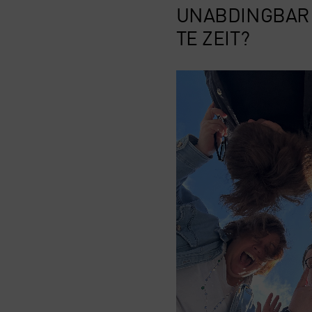
UNAB­DING­BAR
TE ZEIT?