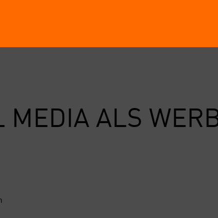
 MEDIA ALS WER­
n