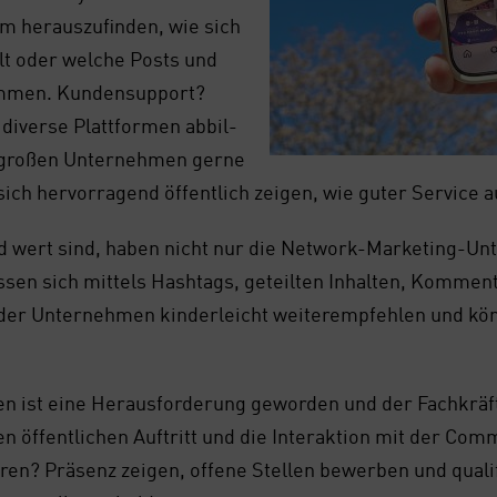
 her­aus­zu­fin­den, wie sich
kelt oder wel­che Posts und
m­men. Kun­den­sup­port?
diver­se Platt­for­men abbil­
 gro­ßen Unter­neh­men ger­ne
ich her­vor­ra­gend öffent­lich zei­gen, wie guter Ser­vice a
d wert sind, haben nicht nur die Net­work-Mar­ke­ting-Un
sen sich mit­tels Hash­tags, geteil­ten Inhal­ten, Kom­men­t
er Unter­neh­men kin­der­leicht wei­ter­emp­feh­len und kön­
­den ist eine Her­aus­for­de­rung gewor­den und der Fach­kräf
 öffent­li­chen Auf­tritt und die Inter­ak­ti­on mit der Com­m
en? Prä­senz zei­gen, offe­ne Stel­len bewer­ben und qua­li­fi