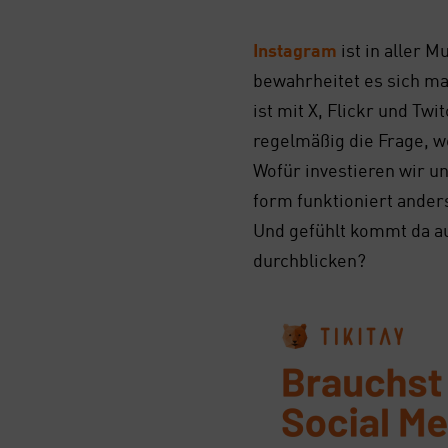
Insta­gram
ist in aller M
bewahr­hei­tet es sich ma
ist mit X, Flickr und Twit
regel­mä­ßig die Fra­ge, w
Wofür inves­tie­ren wir un
form funk­tio­niert anders
Und gefühlt kommt da au
durch­bli­cken?