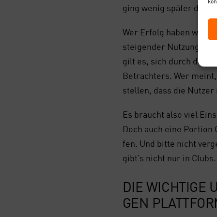
kön
ging wenig spä­ter die Pu
Wer Erfolg haben will, mu
stei­gen­der Nut­zung vo
gilt es, sich durch den a
Betrach­ters. Wer meint, 
stel­len, dass die Nut­zer
Es braucht also viel Ein­
Doch auch eine Por­ti­on
fen. Und bit­te nicht ver­
gibt’s nicht nur in Clubs.
DIE WICH­TI­GE
GEN PLATT­FO