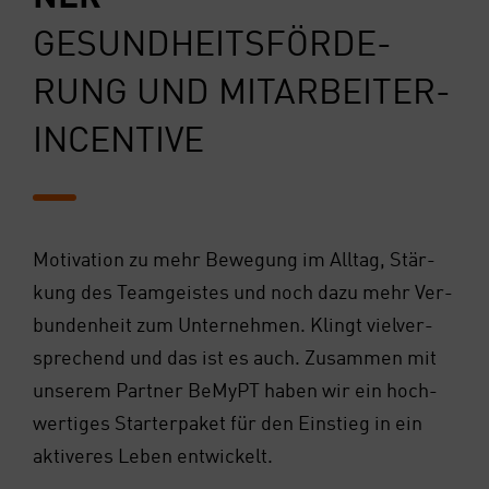
GESUND­HEITS­FÖR­DE­
RUNG UND MIT­AR­BEI­TER-
INCEN­TI­VE
Moti­va­ti­on zu mehr Bewe­gung im All­tag, Stär­
kung des Team­geis­tes und noch dazu mehr Ver­
bun­den­heit zum Unter­neh­men. Klingt viel­ver­
spre­chend und das ist es auch. Zusam­men mit
unse­rem Part­ner BeMyPT haben wir ein hoch­
wer­ti­ges Star­ter­pa­ket für den Ein­stieg in ein
akti­ve­res Leben ent­wi­ckelt.