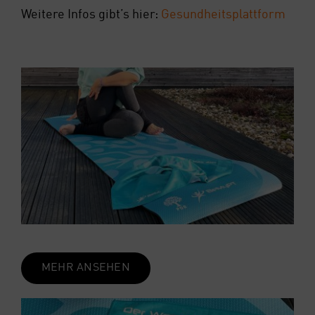
Wei­te­re Infos gibt’s hier:
Gesund­heits­platt­form
MEHR ANSE­HEN