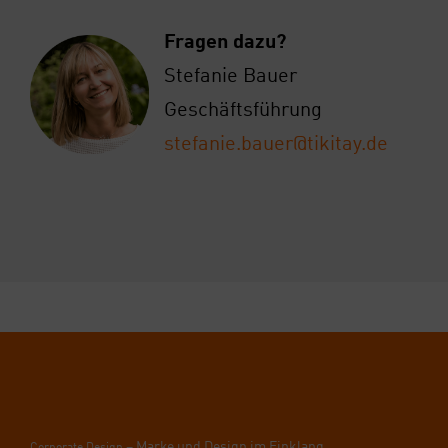
Fra­gen dazu?
Ste­fa­nie Bau­er
Geschäfts­füh­rung
stefanie.bauer@tikitay.de
– Mar­ke und Design im Ein­klang