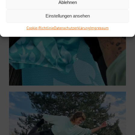
Ablehnen
Einstellungen ansehen
Coo­kie-Richt­li­nie
Daten­schutz­er­klä­rung
Impres­sum