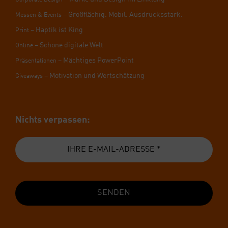
Cor­po­ra­te Design
– Groß­flä­chig. Mobil. Aus­drucks­stark.
Mes­sen & Events
– Hap­tik ist King
Print
– Schö­ne digi­ta­le Welt
Online
– Mäch­ti­ges Power­Point
Prä­sen­ta­tio­nen
– Moti­va­ti­on und Wert­schät­zung
Givea­ways
Nichts ver­pas­sen:
SENDEN