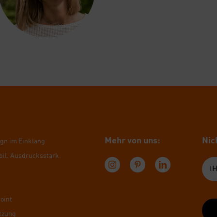
Mehr von uns:
Nich
ign im Ein­klang
bil. Aus­drucks­stark.
Point
t­zung