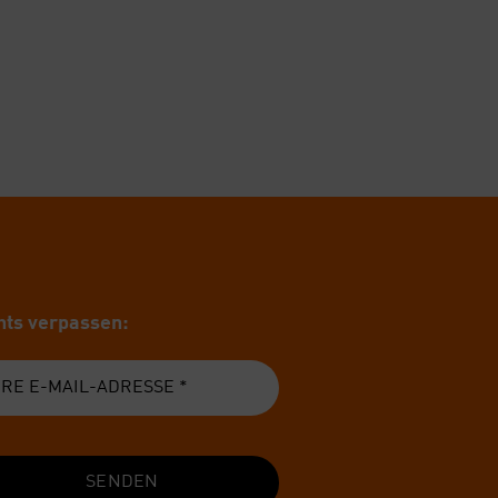
ts ver­pas­sen:
SENDEN