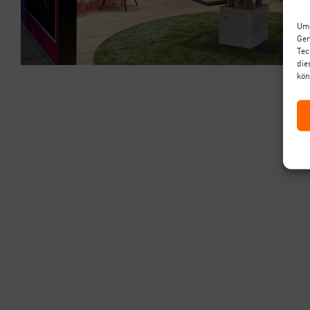
Um 
Ger
Tec
die
kön