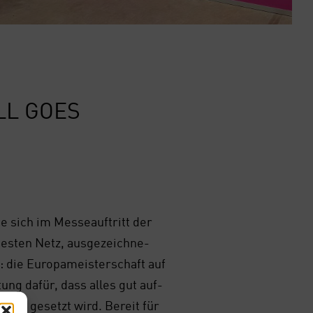
ALL GOES
e sich im Mes­se­auf­tritt der
s­ten Netz, aus­ge­zeich­ne­
 die Euro­pa­meis­ter­schaft auf
tung dafür, dass alles gut auf­
 Sze­ne gesetzt wird. Bereit für