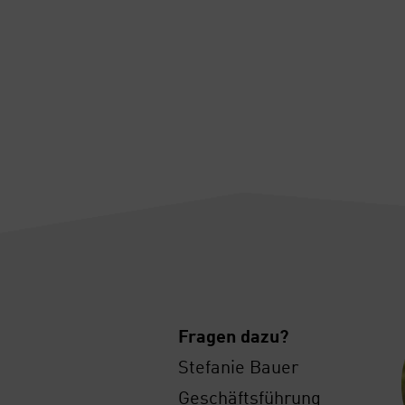
Fra­gen dazu?
Ste­fa­nie Bau­er
Geschäfts­füh­rung