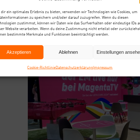
den Anstoß!
dir ein optimales Erlebnis zu bieten, verwenden wir Technologien wie Cookies, um
äteinformationen zu speichern und/oder darauf zuzugreifen. Wenn du diesen
hnologien zustimmst, können wir Daten wie das Surfverhalten oder eindeutige IDs a
ser Website verarbeiten. Wenn du deine Zustimmung nicht erteilst oder zurückziehst
nen bestimmte Merkmale und Funktionen beeinträchtigt werden.
Akzeptieren
Ablehnen
Einstellungen anseh
Coo­kie-Richt­li­nie
Daten­schutz­er­klä­rung
Impres­sum