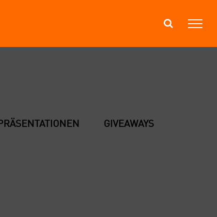
PRÄ­SEN­TA­TIO­NEN
GIVEA­WAYS