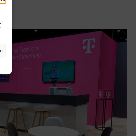
uf
,
en