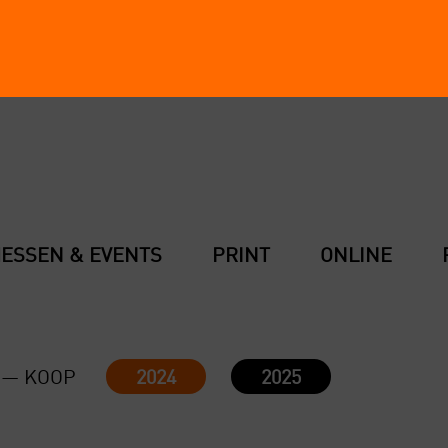
ES­SEN & EVENTS
PRINT
ONLINE
— KOOP
2024
2025