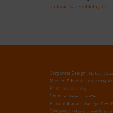
stefanie.bauer@tikitay.de
Cor­po­ra­te Design
– Mar­ke und Des
Mes­sen & Events
– Groß­flä­chig. Mo
Print
– Hap­tik ist King
Online
– Schö­ne digi­ta­le Welt
Prä­sen­ta­tio­nen
– Mäch­ti­ges Power­
Givea­ways
– Moti­va­ti­on und Wert­schä