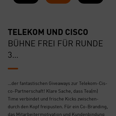
TELE­KOM UND CIS­CO
BÜH­NE FREI FÜR RUN­DE
3…
…der fan­tas­ti­schen Givea­ways zur Tele­kom-Cis­
co-Part­ner­schaft! Kla­re Sache, dass Tea(m)
Time ver­bin­det und fri­sche Kicks zwi­schen­
durch den Kopf frei­pus­ten. Für ein Co-Bran­ding,
das Mit­ar­bei­ter­mo­ti­va­ti­on und Kun­den­bin­dung