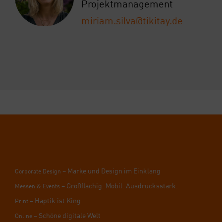
Pro­jekt­ma­nage­ment
miriam.silva@tikitay.de
– Mar­ke und Design im Ein­klang
Cor­po­ra­te Design
– Groß­flä­chig. Mobil. Aus­drucks­stark.
Mes­sen & Events
– Hap­tik ist King
Print
– Schö­ne digi­ta­le Welt
Online