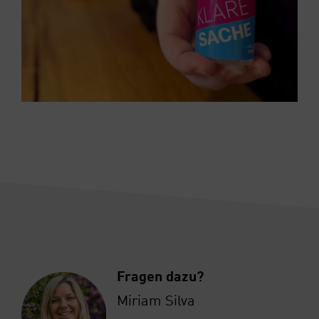
Fra­gen dazu?
Miri­am Sil­va