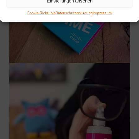
Einstellungen ansehen
Coo­kie-Richt­li­nie
Daten­schutz­er­klä­rung
Impres­sum