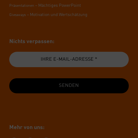
– Mäch­ti­ges Power­Point
Prä­sen­ta­tio­nen
– Moti­va­ti­on und Wert­schät­zung
Givea­ways
Nichts ver­pas­sen:
SENDEN
Mehr von uns: