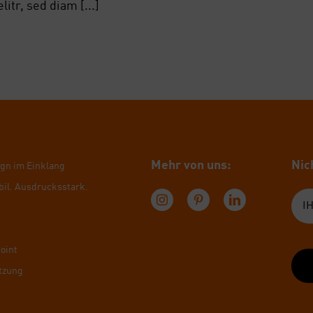
itr, sed diam [...]
Mehr von uns:
Nich
ign im Ein­klang
bil. Aus­drucks­stark.
Point
t­zung