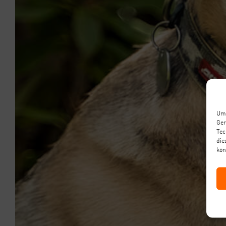
Um 
Ger
Tec
die
kön