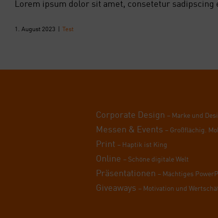
Lorem ipsum dolor sit amet, consetetur sadipscing el
1. August 2023
|
Test
Cor­po­ra­te Design
– Mar­ke und Des
Mes­sen & Events
– Groß­flä­chig. Mo
Print
– Hap­tik ist King
Online
– Schö­ne digi­ta­le Welt
Prä­sen­ta­tio­nen
– Mäch­ti­ges Power­
Givea­ways
– Moti­va­ti­on und Wert­schä