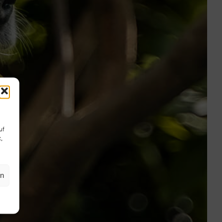
uf
,
en