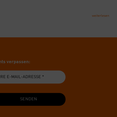
weiterlesen
ts ver­pas­sen:
SENDEN