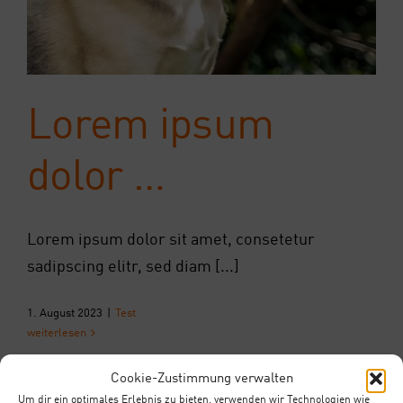
Lorem ipsum
dolor …
Lorem ipsum dolor sit amet, consetetur
sadipscing elitr, sed diam [...]
1. August 2023
|
Test
weiterlesen
Cookie-Zustimmung verwalten
Um dir ein optimales Erlebnis zu bieten, verwenden wir Technologien wie