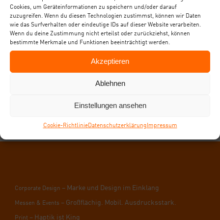
Cookies, um Geräteinformationen zu speichern und/oder darauf
Head­line
zuzugreifen. Wenn du diesen Technologien zustimmst, können wir Daten
wie das Surfverhalten oder eindeutige IDs auf dieser Website verarbeiten.
Wenn du deine Zustimmung nicht erteilst oder zurückziehst, können
bestimmte Merkmale und Funktionen beeinträchtigt werden.
Lorem ipsum dolor sit amet, consetetur
Akzeptieren
sadipscing elitr, sed diam [...]
Ablehnen
24. Juli 2023
|
Test
weiterlesen
Einstellungen ansehen
Coo­kie-Richt­li­nie
Daten­schutz­er­klä­rung
Impres­sum
– Mar­ke und Design im Ein­klang
Cor­po­ra­te Design
– Groß­flä­chig. Mobil. Aus­drucks­stark.
Mes­sen & Events
– Hap­tik ist King
Print