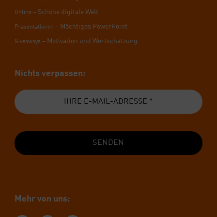
– Schö­ne digi­ta­le Welt
Online
– Mäch­ti­ges Power­Point
Prä­sen­ta­tio­nen
– Moti­va­ti­on und Wert­schät­zung
Givea­ways
Nichts ver­pas­sen:
SENDEN
Mehr von uns: