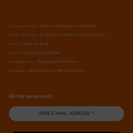
– Mar­ke und Design im Ein­klang
Cor­po­ra­te Design
– Groß­flä­chig. Mobil. Aus­drucks­stark.
Mes­sen & Events
– Hap­tik ist King
Print
– Schö­ne digi­ta­le Welt
Online
– Mäch­ti­ges Power­Point
Prä­sen­ta­tio­nen
– Moti­va­ti­on und Wert­schät­zung
Givea­ways
Nichts ver­pas­sen: