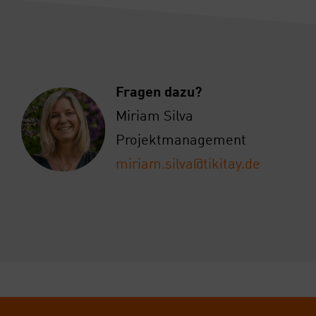
Fra­gen dazu?
Miri­am Sil­va
Pro­jekt­ma­nage­ment
miriam.silva@tikitay.de