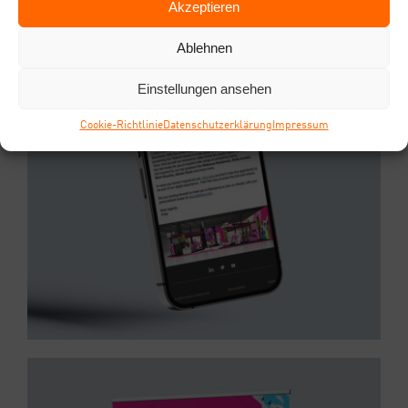
Akzeptieren
Ablehnen
Einstellungen ansehen
Coo­kie-Richt­li­nie
Daten­schutz­er­klä­rung
Impres­sum