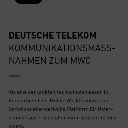
DEUT­SCHE TELE­KOM
KOM­MU­NI­KA­TI­ONS­MASS­
NAH­MEN ZUM MWC
Als eine der größ­ten Tech­no­lo­gie­mes­sen in
Euro­pa bie­tet der Mobi­le World Con­gress in
Bar­ce­lo­na eine wert­vol­le Platt­form für Unter­
neh­men zur Prä­sen­ta­ti­on ihrer neus­ten Tech­no­
lo­gien.