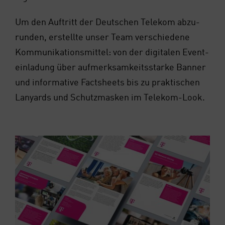
Um den Auf­tritt der Deut­schen Tele­kom abzu­
run­den, erstell­te unser Team ver­schie­de­ne
Kom­mu­ni­ka­ti­ons­mit­tel: von der digi­ta­len Event­
ein­la­dung über auf­merk­sam­keits­star­ke Ban­ner
und infor­ma­ti­ve Facts­heets bis zu prak­ti­schen
Lan­yards und Schutz­mas­ken im Tele­kom-Look.