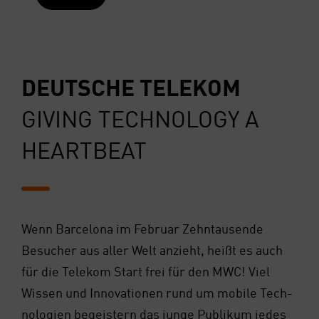
DEUT­SCHE TELE­KOM
GIVING TECH­NO­LO­GY A
HEART­BEAT
Wenn Bar­ce­lo­na im Febru­ar Zehn­tau­sen­de
Besu­cher aus aller Welt anzieht, heißt es auch
für die Tele­kom Start frei für den MWC! Viel
Wis­sen und Inno­va­tio­nen rund um mobi­le Tech­
no­lo­gien begeis­tern das jun­ge Publi­kum jedes