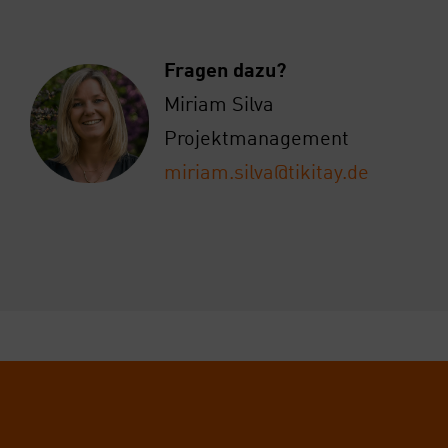
Fra­gen dazu?
Miri­am Sil­va
Pro­jekt­ma­nage­ment
miriam.silva@tikitay.de