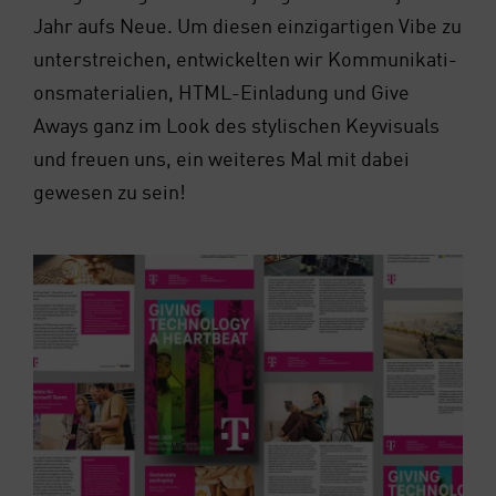
Jahr aufs Neue. Um die­sen ein­zig­ar­ti­gen Vibe zu
unter­strei­chen, ent­wi­ckel­ten wir Kom­mu­ni­ka­ti­
ons­ma­te­ria­li­en, HTML-Ein­la­dung und Give
Aways ganz im Look des sty­li­schen Key­vi­su­als
und freu­en uns, ein wei­te­res Mal mit dabei
gewe­sen zu sein!