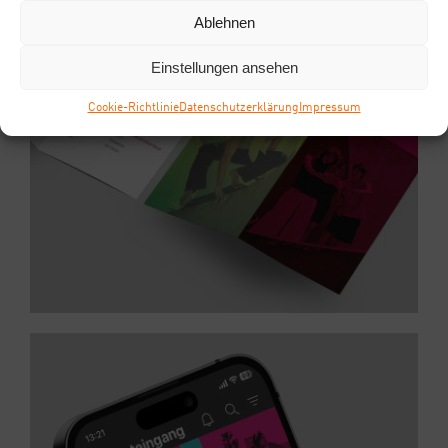
Ablehnen
Einstellungen ansehen
Coo­kie-Richt­li­nie
Daten­schutz­er­klä­rung
Impres­sum