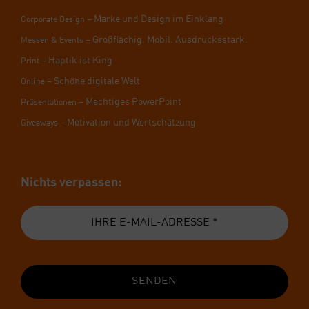
– Mar­ke und Design im Ein­klang
Cor­po­ra­te Design
– Groß­flä­chig. Mobil. Aus­drucks­stark.
Mes­sen & Events
– Hap­tik ist King
Print
– Schö­ne digi­ta­le Welt
Online
– Mäch­ti­ges Power­Point
Prä­sen­ta­tio­nen
– Moti­va­ti­on und Wert­schät­zung
Givea­ways
Nichts ver­pas­sen:
SENDEN