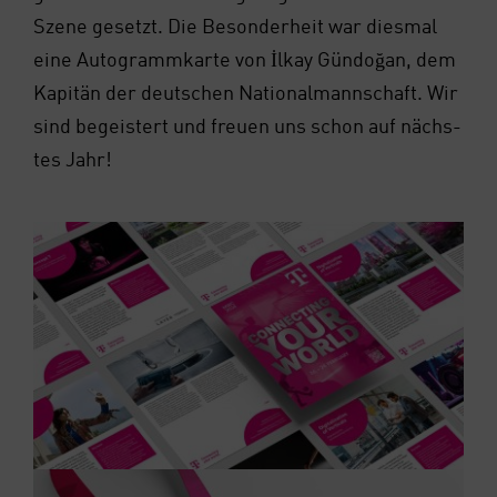
Sze­ne gesetzt.
Die Beson­der­heit war dies­mal
eine Auto­gramm­kar­te von İlk­ay Gün­doğan, dem
Kapi­tän der deut­schen Natio­nal­mann­schaft. Wir
sind begeis­tert und freu­en uns schon auf nächs­
tes Jahr!