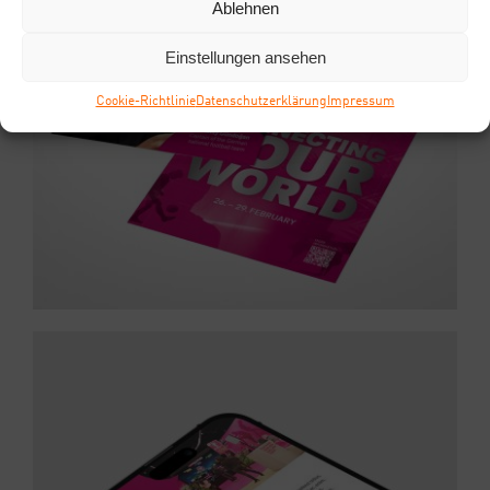
Ablehnen
Einstellungen ansehen
Coo­kie-Richt­li­nie
Daten­schutz­er­klä­rung
Impres­sum