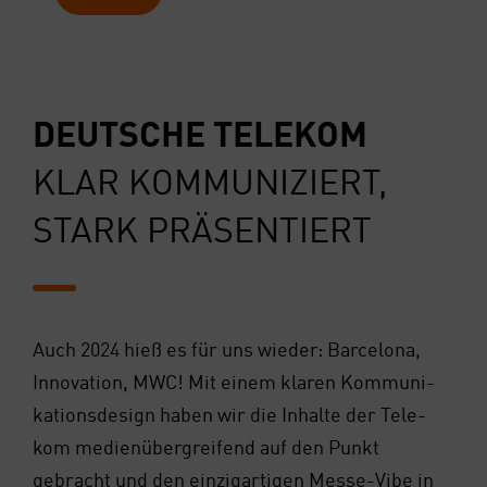
DEUT­SCHE TELE­KOM
KLAR KOM­MU­NI­ZIERT,
STARK PRÄ­SEN­TIERT
Auch 2024 hieß es für uns wie­der: Bar­ce­lo­na,
Inno­va­ti­on, MWC! Mit einem kla­ren Kom­mu­ni­
ka­ti­ons­de­sign haben wir die Inhal­te der Tele­
kom medi­en­über­grei­fend auf den Punkt
gebracht und den ein­zig­ar­ti­gen Mes­se-Vibe in