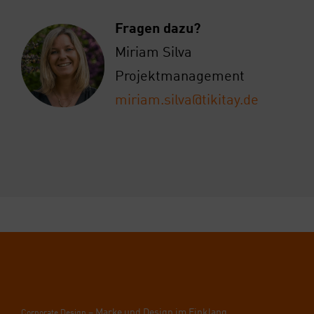
Fra­gen dazu?
Miri­am Sil­va
Pro­jekt­ma­nage­ment
miriam.silva@tikitay.de
– Mar­ke und Design im Ein­klang
Cor­po­ra­te Design