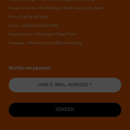
– Groß­flä­chig. Mobil. Aus­drucks­stark.
Mes­sen & Events
– Hap­tik ist King
Print
– Schö­ne digi­ta­le Welt
Online
– Mäch­ti­ges Power­Point
Prä­sen­ta­tio­nen
– Moti­va­ti­on und Wert­schät­zung
Givea­ways
Nichts ver­pas­sen:
SENDEN